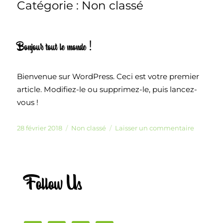
Catégorie :
Non classé
Bonjour tout le monde !
Bienvenue sur WordPress. Ceci est votre premier
article. Modifiez-le ou supprimez-le, puis lancez-
vous !
Publié
Catégories
sur
28 février 2018
Non classé
Laisser un commentaire
le
Bonjour
tout
le
monde !
Follow Us